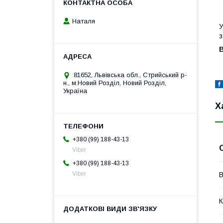
Наталя
У
з
81652, Львівська обл., Стрийський р-
н., м.Новий Розділ, Новий Розділ,
Україна
Х
+380 (99) 188-43-13
Viber
+380 (99) 188-43-13
Viber
В
К