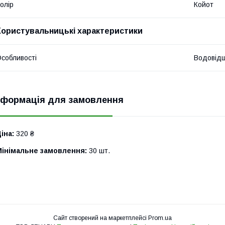
олір
Койот
Користувальницькі характеристики
собливості
Водовідш
нформація для замовлення
іна:
320 ₴
Мінімальне замовлення:
30 шт.
Сайт створений на маркетплейсі
Prom.ua