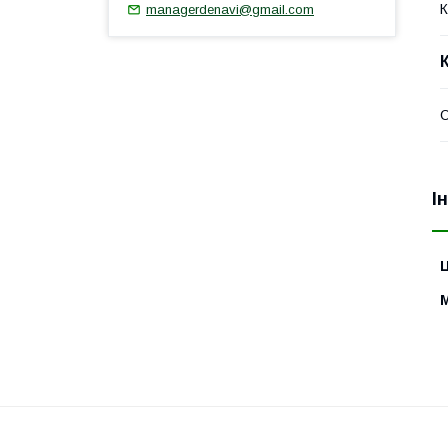
К
managerdenavi@gmail.com
О
І
Ц