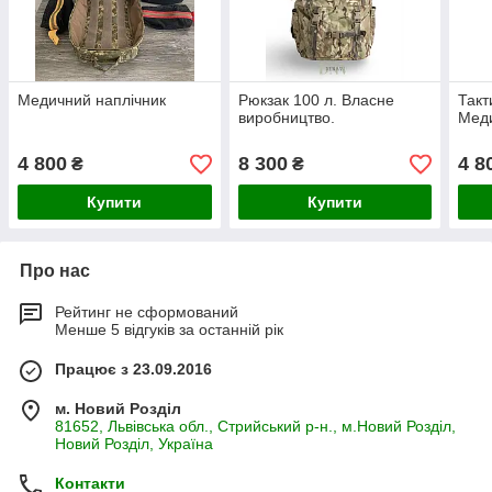
Медичний наплічник
Рюкзак 100 л. Власне
Такт
виробництво.
Меди
4 800
8 300
4 8
₴
₴
Купити
Купити
Про нас
Рейтинг не сформований
Менше 5 відгуків за останній рік
Працює з 23.09.2016
м. Новий Розділ
81652, Львівська обл., Стрийський р-н., м.Новий Розділ,
Новий Розділ, Україна
Контакти