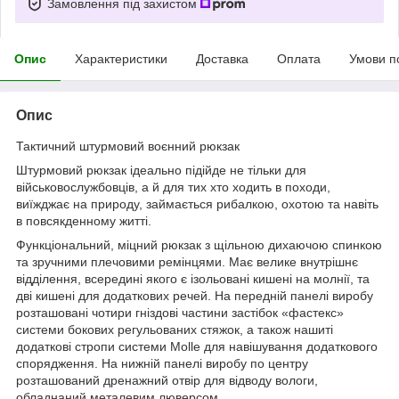
Замовлення під захистом
Опис
Характеристики
Доставка
Оплата
Умови п
Опис
Тактичний штурмовий воєнний рюкзак
Штурмовий рюкзак ідеально підійде не тільки для
військовослужбовців, а й для тих хто ходить в походи,
виїжджає на природу, займається рибалкою, охотою та навіть
в повсякденному житті.
Функціональний, міцний рюкзак з щільною дихаючою спинкою
та зручними плечовими ремінцями. Має велике внутрішнє
відділення, всередині якого є ізольовані кишені на молнії, та
дві кишені для додаткових речей. На передній панелі виробу
розташовані чотири гніздові частини застібок «фастекс»
системи бокових регульованих стяжок, а також нашиті
додаткові стропи системи Molle для навішування додаткового
спорядження. На нижній панелі виробу по центру
розташований дренажний отвір для відводу вологи,
обладнаний металевим люверсом.