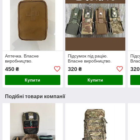
Аптечка. Власне
Підсумок під рацію.
Підс
виробництво.
Власне виробництво.
Влас
450
320
320
₴
₴
Купити
Купити
Подібні товари компанії