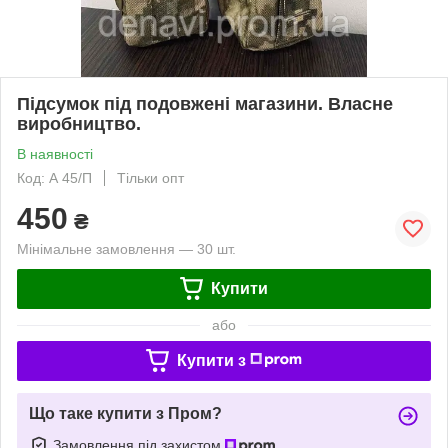
Підсумок під подовжені магазини. Власне
виробництво.
В наявності
Код: А 45/П
Тільки опт
450
₴
Мінімальне замовлення — 30 шт.
Купити
або
Купити з
Що таке купити з Пром?
Замовлення під захистом