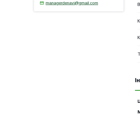
managerdenavi@gmail.com
В
К
К
Т
І
Ц