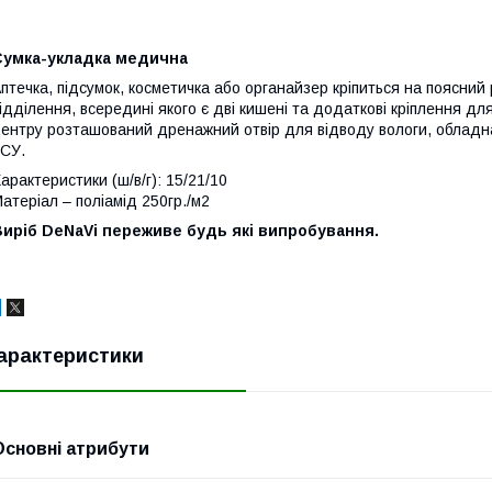
Сумка-укладка медична
птечка, підсумок, косметичка або органайзер кріпиться на поясний 
ідділення, всередині якого є дві кишені та додаткові кріплення дл
ентру розташований дренажний отвір для відводу вологи, обладн
СУ.
арактеристики (ш/в/г): 15/21/10
атеріал – поліамід 250гр./м2
Виріб DeNaVi переживе будь які випробування.
арактеристики
Основні атрибути