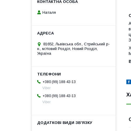
Наталя
А
в
ц
З
81652, Львівська обл., Стрийський р-
Х
н., м.Новий Розділ, Новий Розділ,
М
Україна
+380 (99) 188-43-13
Viber
Х
+380 (99) 188-43-13
Viber