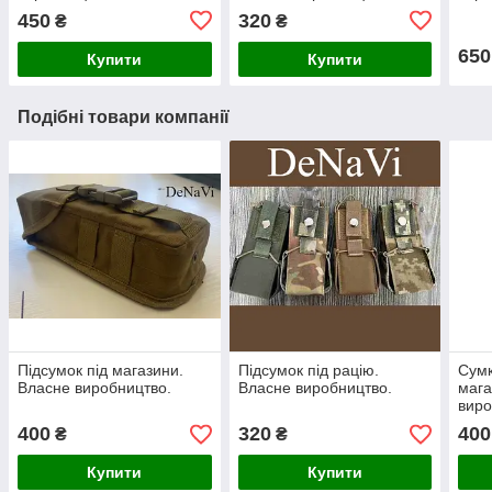
450
320
₴
₴
650
Купити
Купити
Подібні товари компанії
Підсумок під магазини.
Підсумок під рацію.
Сумк
Власне виробництво.
Власне виробництво.
мага
виро
400
320
400
₴
₴
Купити
Купити