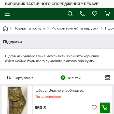
ВИРОБНИК ТАКТИЧНОГО СПОРЯДЖЕННЯ " DENAVI"
Товари та послуги
Рюкзаки (сумки) та підсумки
Підс
Підсумки
Підсумки - універсальна можливість збільшити корисний
о'бєм майже будь якого сучасного рюкзака або сумки
Сортування
0
Фільтри
Кобура. Власне виробництво.
Під замовлення
650
₴