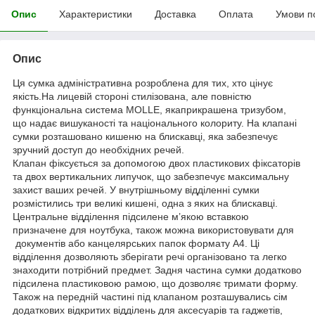
Опис
Характеристики
Доставка
Оплата
Умови п
Опис
Ця сумка адміністративна розроблена для тих, хто цінує
якість.На лицевій стороні стилізована, але повністю
функціональна система MOLLE, якаприкрашена тризубом,
що надає вишуканості та національного колориту. На клапані
сумки розташовано кишеню на блискавці, яка забезпечує
зручний доступ до необхідних речей.
Клапан фіксується за допомогою двох пластикових фіксаторів
та двох вертикальних липучок, що забезпечує максимальну
захист ваших речей. У внутрішньому відділенні сумки
розмістились три великі кишені, одна з яких на блискавці.
Центральне відділення підсилене м’якою вставкою
призначене для ноутбука, також можна використовувати для
документів або канцелярських папок формату А4. Ці
відділення дозволяють зберігати речі організовано та легко
знаходити потрібний предмет. Задня частина сумки додатково
підсилена пластиковою рамою, що дозволяє тримати форму.
Також на передній частині під клапаном розташувались сім
додаткових відкритих відділень для аксесуарів та гаджетів,