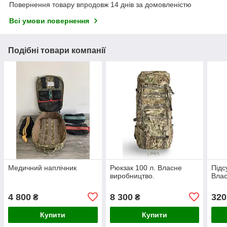
Повернення товару впродовж 14 днів за домовленістю
Всі умови повернення
Подібні товари компанії
Медичний наплічник
Рюкзак 100 л. Власне
Підс
виробництво.
Влас
4 800
8 300
320
₴
₴
Купити
Купити