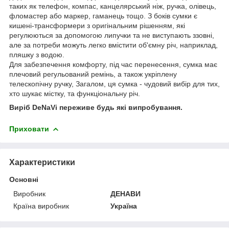
таких як телефон, компас, канцелярський ніж, ручка, олівець,
фломастер або маркер, гаманець тощо. З боків сумки є
кишені-трансформери з оригінальним рішенням, які
регулюються за допомогою липучки та не виступають ззовні,
але за потреби можуть легко вмістити об'ємну річ, наприклад,
пляшку з водою.
Для забезпечення комфорту, під час перенесення, сумка має
плечовий регульований ремінь, а також укріплену
телескопічну ручку, Загалом, ця сумка - чудовий вибір для тих,
хто шукає містку, та функціональну річ.
Виріб DeNaVi переживе будь які випробування.
Приховати
Характеристики
Основні
Виробник
ДЕНАВИ
Країна виробник
Україна